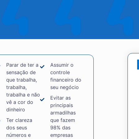
Parar de ter a
Assumir o
sensação de
controle
que trabalha,
financeiro do
trabalha,
seu negócio
trabalha e não
Evitar as
vê a cor do
principais
dinheiro
armadilhas
Ter clareza
que fazem
dos seus
98% das
números e
empresas