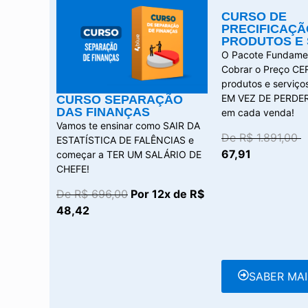
CURSO DE
PRECIFICAÇÃ
PRODUTOS E 
O Pacote Fundamen
Cobrar o Preço CE
produtos e serviç
EM VEZ DE PERDE
CURSO SEPARAÇÃO
DAS FINANÇAS
em cada venda!
Vamos te ensinar como SAIR DA
De R$ 1.891,00
ESTATÍSTICA DE FALÊNCIAS e
67,91
começar a TER UM SALÁRIO DE
CHEFE!
De R$ 696,00
Por 12x de R$
48,42
SABER MAI