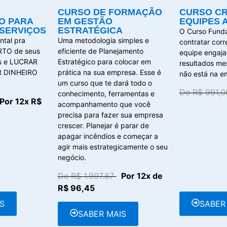
CURSO DE FORMAÇÃO
CURSO C
O PARA
EM GESTÃO
EQUIPES 
SERVIÇOS
ESTRATÉGICA
O Curso Fund
tal pra
Uma metodologia simples e
contratar cor
RTO de seus
eficiente de Planejamento
equipe engaja
os e LUCRAR
Estratégico para colocar em
resultados m
R DINHEIRO
prática na sua empresa. Esse é
não está na e
um curso que te dará todo o
De R$ 991,
conhecimento, ferramentas e
Por 12x R$
acompanhamento que você
precisa para fazer sua empresa
crescer. Planejar é parar de
apagar incêndios e começar a
agir mais estrategicamente o seu
negócio.
De R$ 1.997.87
Por 12x de
R$ 96,45
S
SABER
SABER MAIS