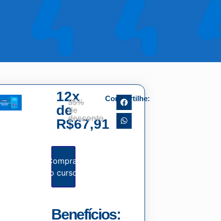
12x
Compartilhe:
55%
de
de
desconto
R$67,91
Comprar
o curso
Benefícios: