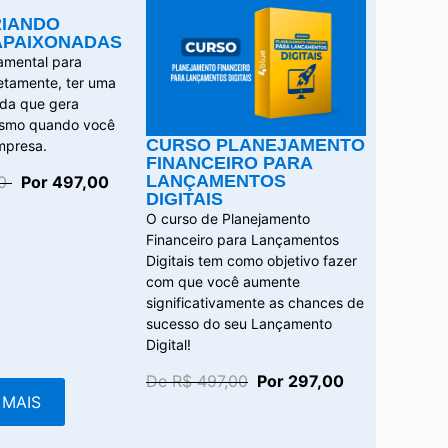
RIANDO
APAIXONADAS
amental para
retamente, ter uma
da que gera
esmo quando você
CURSO PLANEJAMENTO
mpresa.
FINANCEIRO PARA
LANÇAMENTOS
00
Por 497,00
DIGITAIS
O curso de Planejamento
Financeiro para Lançamentos
Digitais tem como objetivo fazer
com que você aumente
significativamente as chances de
sucesso do seu Lançamento
Digital!
De R$ 497,00
Por 297,00
 MAIS