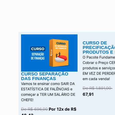
CURSO DE
PRECIFICAÇÃ
PRODUTOS E 
O Pacote Fundamen
Cobrar o Preço CE
produtos e serviç
EM VEZ DE PERDE
CURSO SEPARAÇÃO
DAS FINANÇAS
em cada venda!
Vamos te ensinar como SAIR DA
De R$ 1.891,00
ESTATÍSTICA DE FALÊNCIAS e
67,91
começar a TER UM SALÁRIO DE
CHEFE!
De R$ 696,00
Por 12x de R$