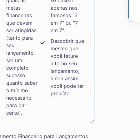
quais as
se basear
metas
apenas nos
financeiras
famosos "6
que devem
em 7" ou "7
ser atingidas
em 7".
(tanto para
Descobrir que
seu
mesmo que
lançamento
você fature
ser um
alto no seu
completo
lançamento,
sucesso,
ainda assim
quanto saber
você pode ter
o mínimo
prejuízo.
necessário
para dar
certo).
jamento Financeiro para Lançamentos