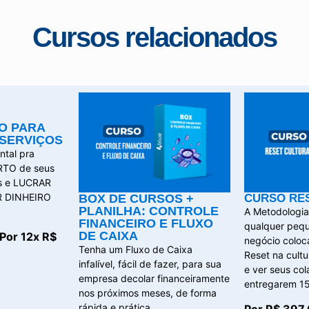
Cursos relacionados
O PARA
SERVIÇOS
tal pra
RTO de seus
os e LUCRAR
R DINHEIRO
BOX DE CURSOS +
CURSO RE
PLANILHA: CONTROLE
A Metodologi
FINANCEIRO E FLUXO
qualquer peq
DE CAIXA
Por 12x R$
negócio coloc
Tenha um Fluxo de Caixa
Reset na cult
infalível, fácil de fazer, para sua
e ver seus co
empresa decolar financeiramente
entregarem 15
nos próximos meses, de forma
rápida e prática.
Por R$ 397,