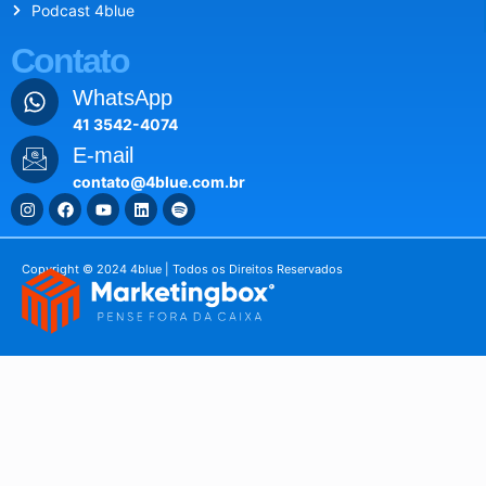
Podcast 4blue
Contato
WhatsApp
41 3542-4074
E-mail
contato@4blue.com.br
Copyright © 2024 4blue | Todos os Direitos Reservados