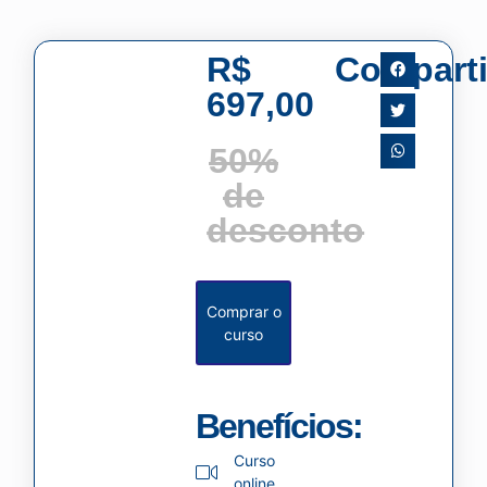
R$
Comparti
697,00
50%
de
desconto
Comprar o
curso
Benefícios:
Curso
online