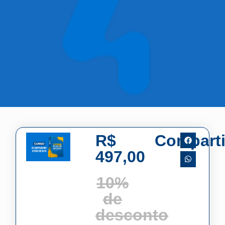
R$
Comparti
497,00
10%
de
desconto