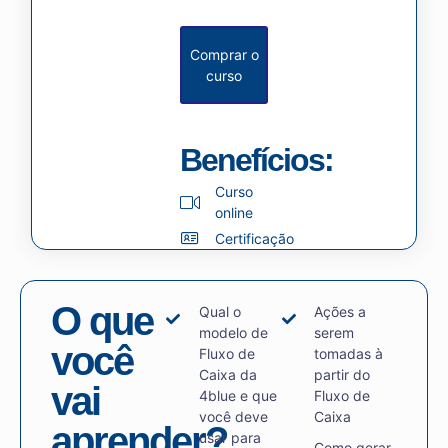
Comprar o
curso
Benefícios:
Curso
online
Certificação
O que
Qual o
Ações a
modelo de
serem
você
Fluxo de
tomadas à
Caixa da
partir do
vai
4blue e que
Fluxo de
você deve
Caixa
aprender?
usar para
Como gerar