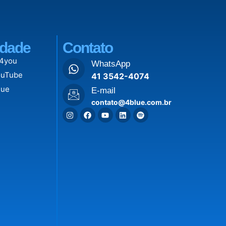
dade
Contato
 4you
WhatsApp
ouTube
41 3542-4074
lue
E-mail
contato@4blue.com.br