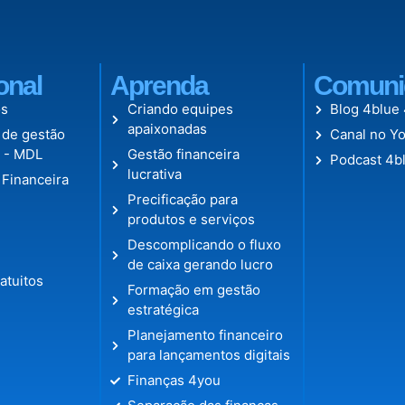
ional
Aprenda
Comuni
s
Criando equipes
Blog 4blue
apaixonadas
 de gestão
Canal no Y
l - MDL
Gestão financeira
Podcast 4b
lucrativa
 Financeira
Precificação para
produtos e serviços
Descomplicando o fluxo
de caixa gerando lucro
atuitos
Formação em gestão
estratégica
Planejamento financeiro
para lançamentos digitais
Finanças 4you