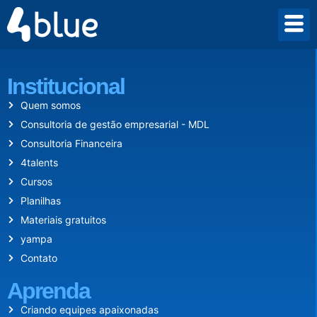
Desde 2009 criamos um mundo onde empreender vale a pena.
Institucional
Quem somos
Consultoria de gestão empresarial - MDL
Consultoria Financeira
4talents
Cursos
Planilhas
Materiais gratuitos
yampa
Contato
Aprenda
Criando equipes apaixonadas