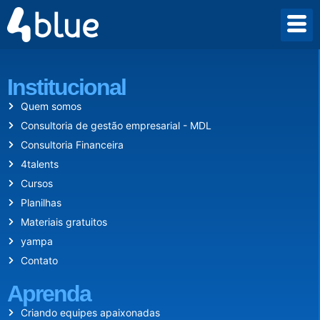
Desde 2009 criamos um mundo onde empreender vale a pena.
Institucional
Quem somos
Consultoria de gestão empresarial - MDL
Consultoria Financeira
4talents
Cursos
Planilhas
Materiais gratuitos
yampa
Contato
Aprenda
Criando equipes apaixonadas