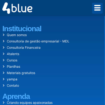
Desde 2009 criamos um mundo onde empreender vale a pena.
Institucional
Quem somos
Consultoria de gestão empresarial - MDL
Consultoria Financeira
4talents
Cursos
Planilhas
Materiais gratuitos
yampa
Contato
Aprenda
Criando equipes apaixonadas