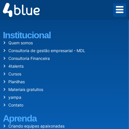
Desde 2009 criamos um mundo onde empreender vale a pena.
Institucional
Quem somos
Consultoria de gestão empresarial - MDL
Consultoria Financeira
4talents
Cursos
Planilhas
Materiais gratuitos
yampa
Contato
Aprenda
Criando equipes apaixonadas