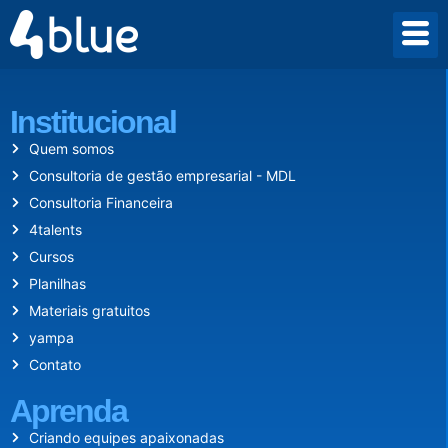
Desde 2009 criamos um mundo onde empreender vale a pena.
Institucional
Quem somos
Consultoria de gestão empresarial - MDL
Consultoria Financeira
4talents
Cursos
Planilhas
Materiais gratuitos
yampa
Contato
Aprenda
Criando equipes apaixonadas