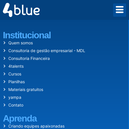
Desde 2009 criamos um mundo onde empreender vale a pena.
Institucional
Quem somos
Consultoria de gestão empresarial - MDL
Consultoria Financeira
4talents
Cursos
Planilhas
Materiais gratuitos
yampa
Contato
Aprenda
Criando equipes apaixonadas