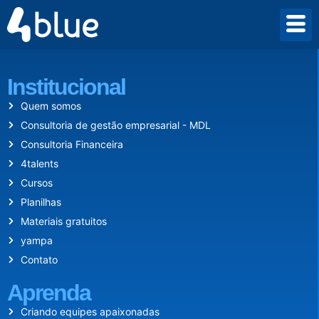
Desde 2009 criamos um mundo onde empreender vale a pena.
Institucional
Quem somos
Consultoria de gestão empresarial - MDL
Consultoria Financeira
4talents
Cursos
Planilhas
Materiais gratuitos
yampa
Contato
Aprenda
Criando equipes apaixonadas