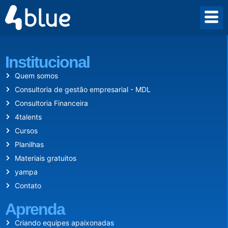
Desde 2009 criamos um mundo onde empreender vale a pena.
Institucional
Quem somos
Consultoria de gestão empresarial - MDL
Consultoria Financeira
4talents
Cursos
Planilhas
Materiais gratuitos
yampa
Contato
Aprenda
Criando equipes apaixonadas