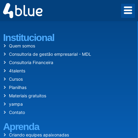
Desde 2009 criamos um mundo onde empreender vale a pena.
Institucional
Quem somos
Consultoria de gestão empresarial - MDL
Consultoria Financeira
4talents
Cursos
Planilhas
Materiais gratuitos
yampa
Contato
Aprenda
Criando equipes apaixonadas