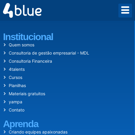
Desde 2009 criamos um mundo onde empreender vale a pena.
Institucional
Quem somos
Consultoria de gestão empresarial - MDL
Consultoria Financeira
4talents
Cursos
Planilhas
Materiais gratuitos
yampa
Contato
Aprenda
Criando equipes apaixonadas