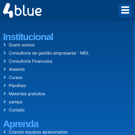
Desde 2009 criamos um mundo onde empreender vale a pena.
Institucional
Quem somos
Consultoria de gestão empresarial - MDL
Consultoria Financeira
4talents
Cursos
Planilhas
Materiais gratuitos
yampa
Contato
Aprenda
Criando equipes apaixonadas