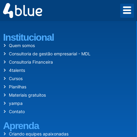
Desde 2009 criamos um mundo onde empreender vale a pena.
Institucional
Quem somos
Consultoria de gestão empresarial - MDL
Consultoria Financeira
4talents
Cursos
Planilhas
Materiais gratuitos
yampa
Contato
Aprenda
Criando equipes apaixonadas