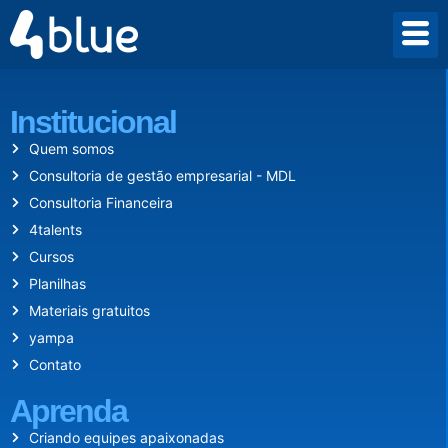
Desde 2009 criamos um mundo onde empreender vale a pena.
Institucional
Quem somos
Consultoria de gestão empresarial - MDL
Consultoria Financeira
4talents
Cursos
Planilhas
Materiais gratuitos
yampa
Contato
Aprenda
Criando equipes apaixonadas