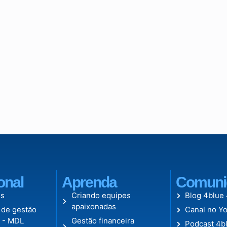
ional
Aprenda
Comuni
s
Criando equipes
Blog 4blue
apaixonadas
 de gestão
Canal no Y
l - MDL
Gestão financeira
Podcast 4b