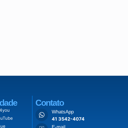
dade
Contato
 4you
WhatsApp
ouTube
41 3542-4074
lue
E-mail