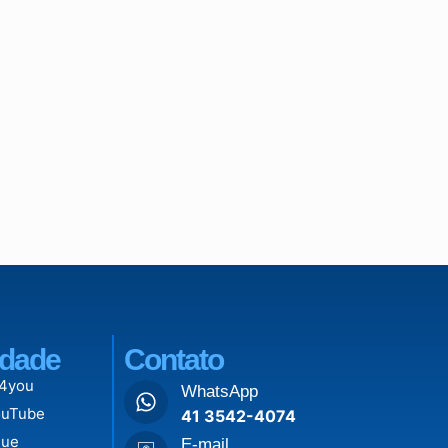
dade
Contato
 4you
WhatsApp
ouTube
41 3542-4074
lue
E-mail