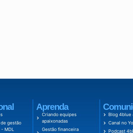
ional
Aprenda
Comuni
s
Criando equipes
Blog 4blue
apaixonadas
 de gestão
Canal no Y
l - MDL
Gestão financeira
Podcast 4b