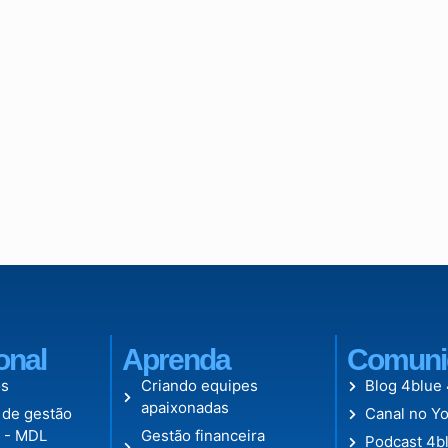
ional
Aprenda
Comuni
s
Criando equipes
Blog 4blue
apaixonadas
 de gestão
Canal no Y
l - MDL
Gestão financeira
Podcast 4b