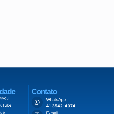
dade
Contato
 4you
WhatsApp
ouTube
41 3542-4074
lue
E-mail