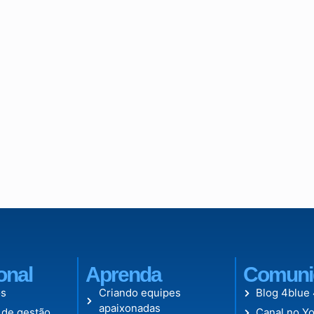
ional
Aprenda
Comuni
s
Criando equipes
Blog 4blue
apaixonadas
 de gestão
Canal no Y