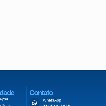
dade
Contato
 4you
WhatsApp
ouTube