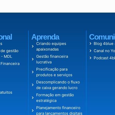
ional
Aprenda
Comuni
s
Criando equipes
Blog 4blue
apaixonadas
 de gestão
Canal no Y
l - MDL
Gestão financeira
Podcast 4b
lucrativa
 Financeira
Precificação para
produtos e serviços
Descomplicando o fluxo
de caixa gerando lucro
atuitos
Formação em gestão
estratégica
Planejamento financeiro
para lançamentos digitais