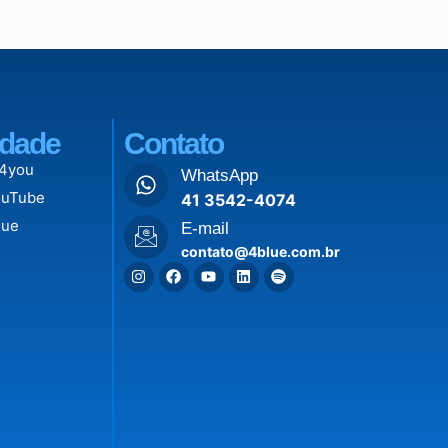
dade
Contato
 4you
WhatsApp
ouTube
41 3542-4074
lue
E-mail
contato@4blue.com.br