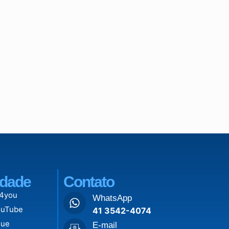
dade
Contato
 4you
WhatsApp
ouTube
41 3542-4074
lue
E-mail