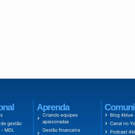
ional
Aprenda
Comuni
s
Criando equipes
Blog 4blue
apaixonadas
 de gestão
Canal no Y
l - MDL
Gestão financeira
Podcast 4b